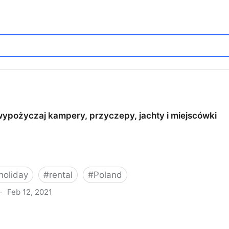
pożyczaj kampery, przyczepy, jachty i miejscówki
holiday
#
rental
#
Poland
·
Feb 12, 2021
ery, przyczepy, jachty i miejscówki