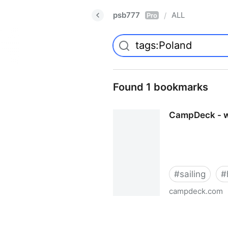
psb777
ALL
/
Pro
Found 1 bookmarks
CampDeck - wy
#
sailing
#
campdeck.com
CampDeck - wypożyczaj kamp